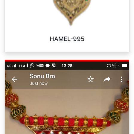
HAMEL-995