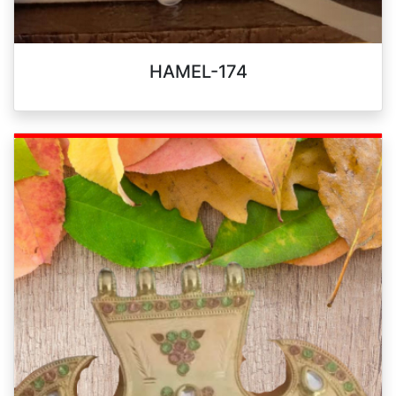
HAMEL-174