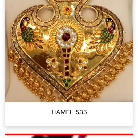
HAMEL-535