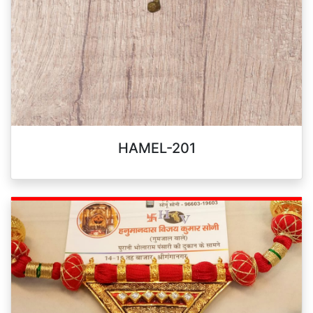
HAMEL-201