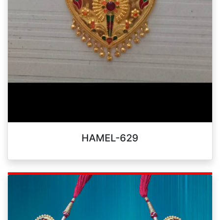
HAMEL-629